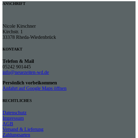
ANSCHRIFT
Nicole Kirschner
Kirchstr. 1
33378 Rheda-Wiedenbrück
KONTAKT
Telefon & Mail
05242 901445
info@neuezeiten-wd.de
Persönlich vorbeikommen
Anfahrt auf Google Maps öffnen
RECHTLICHES
Datenschutz
Impressum
AGB
Versand & Lieferung
Zahlungsarten