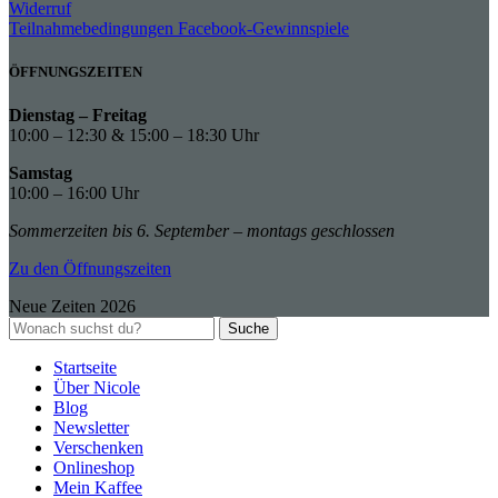
Widerruf
Teilnahmebedingungen Facebook-Gewinnspiele
ÖFFNUNGSZEITEN
Dienstag – Freitag
10:00 – 12:30 & 15:00 – 18:30 Uhr
Samstag
10:00 – 16:00 Uhr
Sommerzeiten bis 6. September – montags geschlossen
Zu den Öffnungszeiten
Neue Zeiten
2026
Suche
Startseite
Über Nicole
Blog
Newsletter
Verschenken
Onlineshop
Mein Kaffee